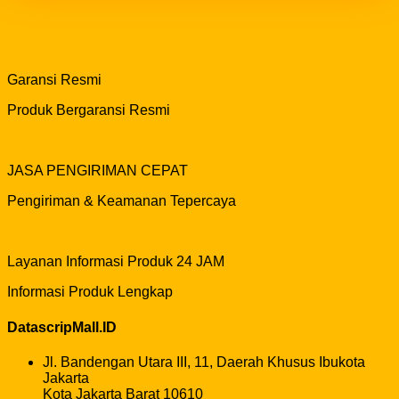
Garansi Resmi
Produk Bergaransi Resmi
JASA PENGIRIMAN CEPAT
Pengiriman & Keamanan Tepercaya
Layanan Informasi Produk 24 JAM
Informasi Produk Lengkap
DatascripMall.ID
Jl. Bandengan Utara III, 11, Daerah Khusus Ibukota
Jakarta
Kota Jakarta Barat 10610