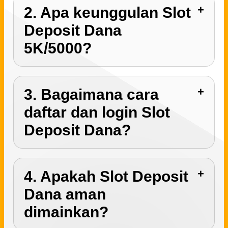
2. Apa keunggulan Slot
Deposit Dana
5K/5000?
3. Bagaimana cara
daftar dan login Slot
Deposit Dana?
4. Apakah Slot Deposit
Dana aman
dimainkan?