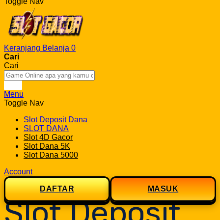
Toggle Nav
Keranjang Belanja
0
Cari
Cari
Cari
Menu
Toggle Nav
Slot Deposit Dana
SLOT DANA
Slot 4D Gacor
Slot Dana 5K
Slot Dana 5000
Account
DAFTAR
MASUK
Slot Deposit