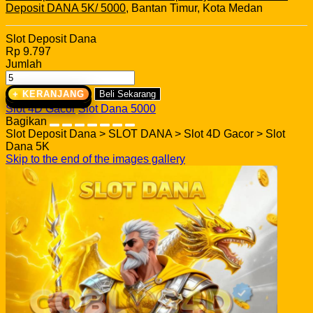
Deposit DANA 5K/ 5000
, Bantan Timur, Kota Medan
Slot Deposit Dana
Rp 9.797
Jumlah
+ KERANJANG
Beli Sekarang
Slot 4D Gacor
Slot Dana 5000
Bagikan
Slot Deposit Dana > SLOT DANA > Slot 4D Gacor > Slot
Dana 5K
Skip to the end of the images gallery